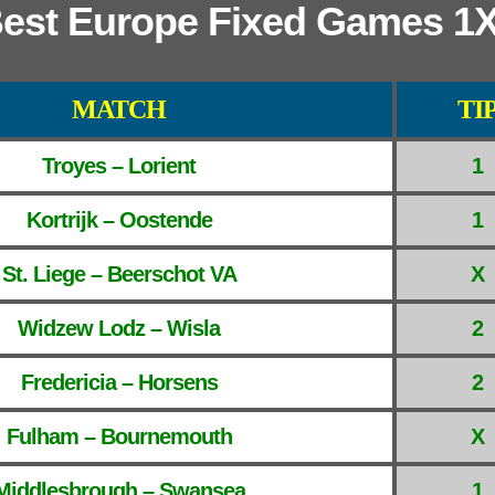
est Europe Fixed Games 1
MATCH
TI
Troyes – Lorient
1
Kortrijk – Oostende
1
St. Liege – Beerschot VA
X
Widzew Lodz – Wisla
2
Fredericia – Horsens
2
Fulham – Bournemouth
X
Middlesbrough – Swansea
1