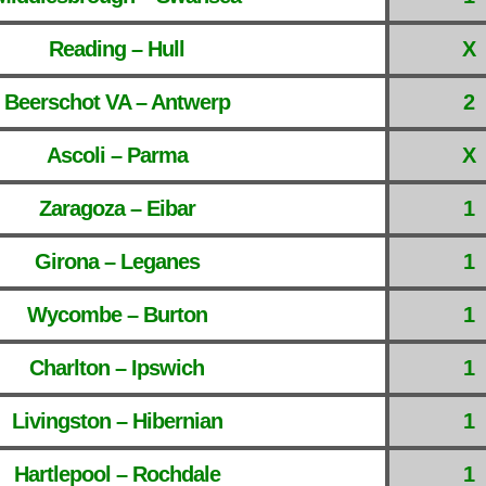
Reading – Hull
X
Beerschot VA – Antwerp
2
Ascoli – Parma
X
Zaragoza – Eibar
1
Girona – Leganes
1
Wycombe – Burton
1
Charlton – Ipswich
1
Livingston – Hibernian
1
Hartlepool – Rochdale
1