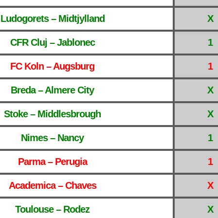
Ludogorets – Midtjylland
X
CFR Cluj – Jablonec
1
FC Koln – Augsburg
1
Breda – Almere City
X
Stoke – Middlesbrough
X
Nimes – Nancy
1
Parma – Perugia
1
Academica – Chaves
X
Toulouse – Rodez
X