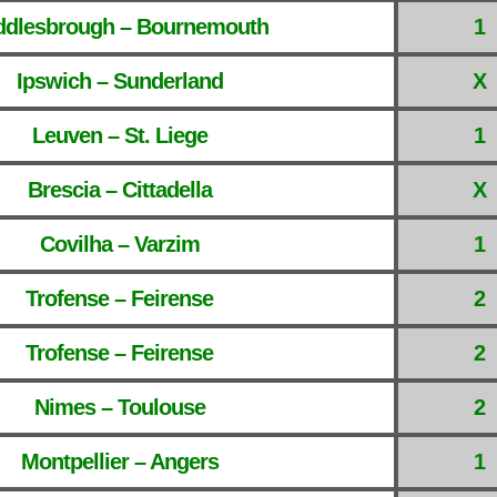
ddlesbrough – Bournemouth
1
Ipswich – Sunderland
X
Leuven – St. Liege
1
Brescia – Cittadella
X
Covilha – Varzim
1
Trofense – Feirense
2
Trofense – Feirense
2
Nimes – Toulouse
2
Montpellier – Angers
1