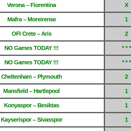
Verona – Fiorentina
X
Mafra – Moreirense
1
OFI Crete – Aris
2
NO Games TODAY !!!
* * *
NO Games TODAY !!!
* * *
Cheltenham – Plymouth
2
Mansfield – Hartlepool
1
Konyaspor – Besiktas
1
Kayserispor – Sivasspor
1