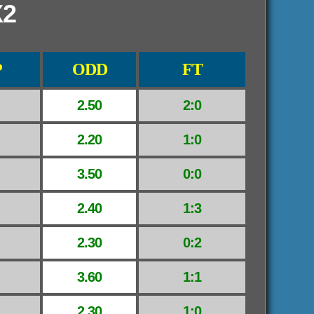
X2
P
ODD
FT
2.50
2:0
2.20
1:0
3.50
0:0
2.40
1:3
2.30
0:2
3.60
1:1
2.30
1:0