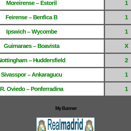
Moreirense – Estoril
1
Feirense – Benfica B
1
Ipswich – Wycombe
1
Guimaraes – Boavista
X
Nottingham – Huddersfield
2
Sivasspor – Ankaragucu
1
R. Oviedo – Ponferradina
1
My Banner