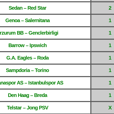
Sedan – Red Star
2
Genoa – Salernitana
1
rzurum BB – Genclerbirligi
1
Barrow – Ipswich
1
G.A. Eagles – Roda
1
Sampdoria – Torino
1
naspor AS – Istanbulspor AS
1
Den Haag – Breda
1
Telstar – Jong PSV
X